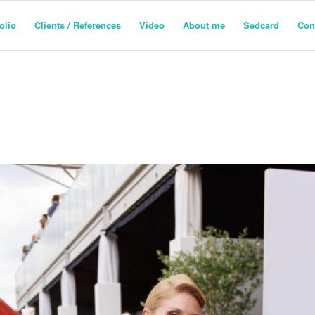
olio
Clients / References
Video
About me
Sedcard
Con